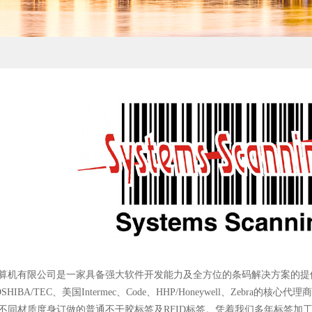
算机有限公司是一家具备强大软件开发能力及全方位的条码解决方案的提供
HIBA/TEC、美国Intermec、Code、HHP/Honeywell、Zebr
不同材质度身订做的普通不干胶标签及RFID标签。凭着我们多年标签加