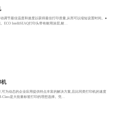
机
IMedia可自动调节最佳温度和速度以获得最佳打印质量,从而可以缩短设置时间。●
 IntelliSEAQ打印头带有耐用涂层,耐…
印机
坚固、功能多样,可为动态的企业应用提供特点丰富的解决方案,且比同类打印机的速度
Class是大批量标签打印的理想选择。凭…