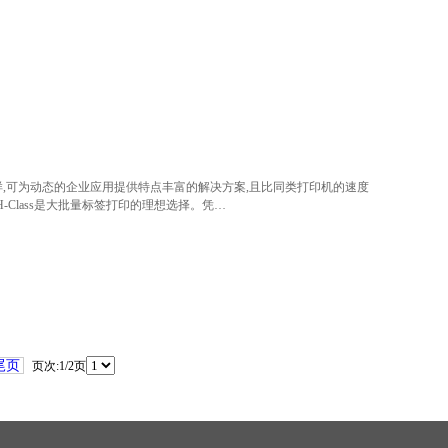
坚固、功能多样,可为动态的企业应用提供特点丰富的解决方案,且比同类打印机的速度
Class是大批量标签打印的理想选择。凭…
尾页
页次:1/2页