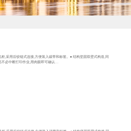
入水平中开式机柜,采用后铰链式连接,方便装入碳带和标签。● 结构坚固双壁式构造,同
员不必中断打印作业,用肉眼即可确认…