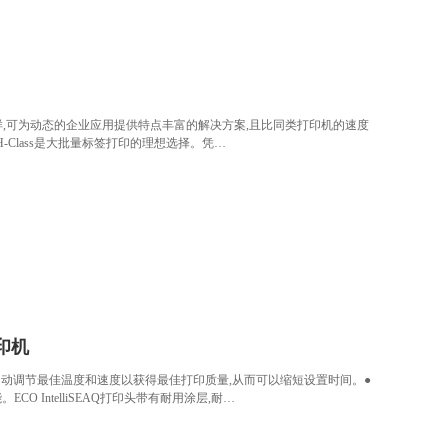
坚固、功能多样,可为动态的企业应用提供特点丰富的解决方案,且比同类打印机的速度
Class是大批量标签打印的理想选择。凭…
印机
IMedia可自动调节最佳温度和速度以获得最佳打印质量,从而可以缩短设置时间。●
 IntelliSEAQ打印头带有耐用涂层,耐…